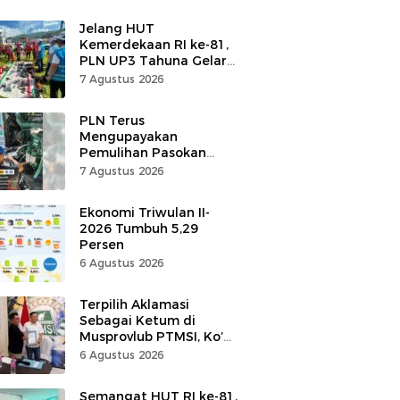
Jelang HUT
Kemerdekaan RI ke-81,
PLN UP3 Tahuna Gelar
Apel dan Inspeksi
7 Agustus 2026
Peralatan, Pastikan
Keandalan Listrik
PLN Terus
Mengupayakan
Pemulihan Pasokan
Listrik di Pulau Bunaken
7 Agustus 2026
Ekonomi Triwulan II-
2026 Tumbuh 5,29
Persen
6 Agustus 2026
Terpilih Aklamasi
Sebagai Ketum di
Musprovlub PTMSI, Ko’
Alfrets Rumawas Siap
6 Agustus 2026
Gairahkan Kompetisi
Semangat HUT RI ke-81,