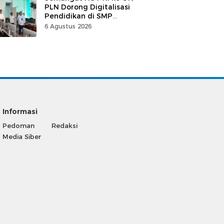
PLN Dorong Digitalisasi
Pendidikan di SMP
Negeri 1 Palu Lewat
6 Agustus 2026
Program TJSL
Informasi
Pedoman
Redaksi
Media Siber