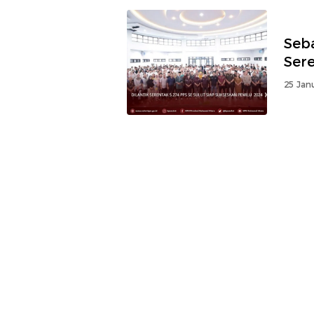
Seba
Ser
25 Jan