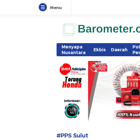
Menu
www.barometer.co.id
Berita Terkini di Sulawesi Utara
Menyapa
Pol
Ekbis
Daerah
Nusantara
Pe
#PPS Sulut