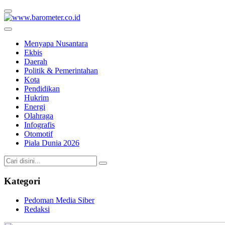
www.barometer.co.id
Berita Terkini di Sulawesi Utara
Menyapa Nusantara
Ekbis
Daerah
Politik & Pemerintahan
Kota
Pendidikan
Hukrim
Energi
Olahraga
Infografis
Otomotif
Piala Dunia 2026
Kategori
Pedoman Media Siber
Redaksi