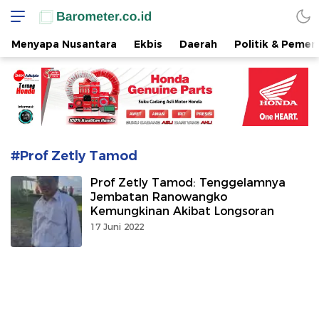
www.barometer.co.id
Berita Terkini di Sulawesi Utara
Menyapa Nusantara
Ekbis
Daerah
Politik & Pemer
#Prof Zetly Tamod
Prof Zetly Tamod: Tenggelamnya
Jembatan Ranowangko
Kemungkinan Akibat Longsoran
17 Juni 2022