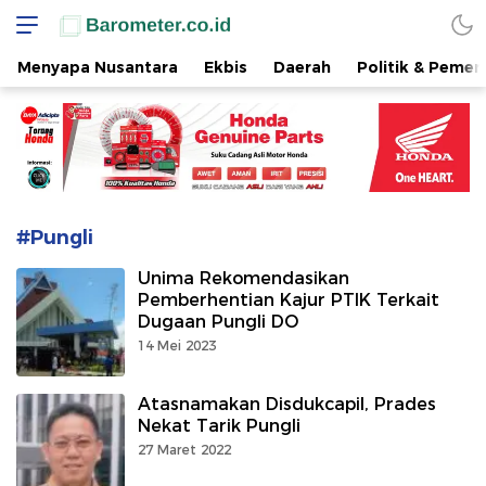
www.barometer.co.id
Berita Terkini di Sulawesi Utara
Menyapa Nusantara
Ekbis
Daerah
Politik & Pemer
#Pungli
Unima Rekomendasikan
Pemberhentian Kajur PTIK Terkait
Dugaan Pungli DO
14 Mei 2023
Atasnamakan Disdukcapil, Prades
Nekat Tarik Pungli
27 Maret 2022