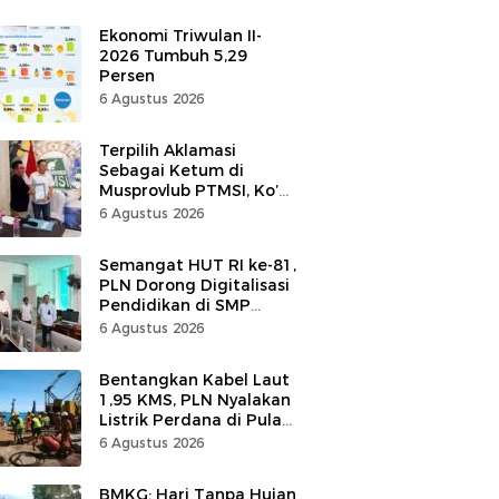
Ekonomi Triwulan II-
2026 Tumbuh 5,29
Persen
6 Agustus 2026
Terpilih Aklamasi
Sebagai Ketum di
Musprovlub PTMSI, Ko’
Alfrets Rumawas Siap
6 Agustus 2026
Gairahkan Kompetisi
Semangat HUT RI ke-81,
PLN Dorong Digitalisasi
Pendidikan di SMP
Negeri 1 Palu Lewat
6 Agustus 2026
Program TJSL
Bentangkan Kabel Laut
1,95 KMS, PLN Nyalakan
Listrik Perdana di Pulau
Dudepo, Desa Berlistrik
6 Agustus 2026
di Gorontalo 100 Persen
BMKG: Hari Tanpa Hujan