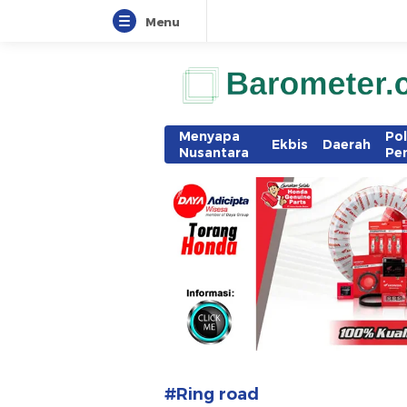
Menu
www.barometer.co.id
Berita Terkini di Sulawesi Utara
Menyapa
Pol
Ekbis
Daerah
Nusantara
Pe
#Ring road