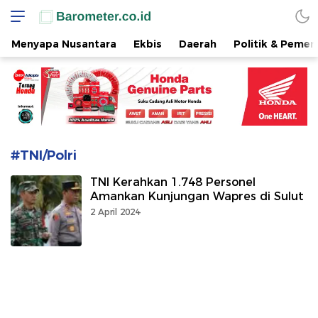
www.barometer.co.id
Berita Terkini di Sulawesi Utara
Menyapa Nusantara
Ekbis
Daerah
Politik & Pemer
#TNI/Polri
TNI Kerahkan 1.748 Personel
Amankan Kunjungan Wapres di Sulut
2 April 2024