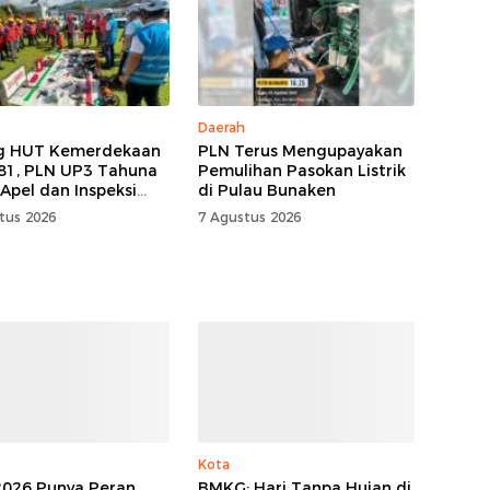
Daerah
ng HUT Kemerdekaan
PLN Terus Mengupayakan
-81, PLN UP3 Tahuna
Pemulihan Pasokan Listrik
 Apel dan Inspeksi
di Pulau Bunaken
atan, Pastikan
tus 2026
7 Agustus 2026
alan Listrik
Kota
2026 Punya Peran
BMKG: Hari Tanpa Hujan di