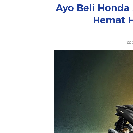
Ayo Beli Honda
Hemat H
22 