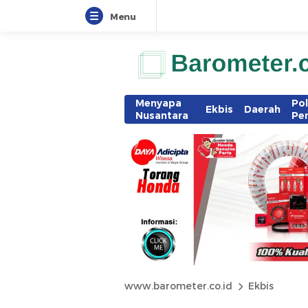
Menu
Menyapa
Pol
Ekbis
Daerah
Nusantara
Pe
www.barometer.co.id
Ekbis