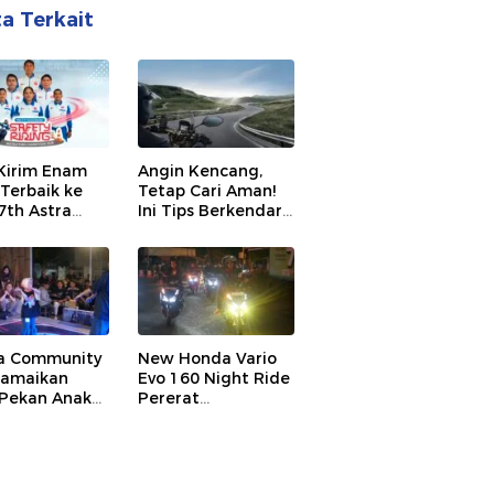
ta Terkait
Kirim Enam
Angin Kencang,
 Terbaik ke
Tetap Cari Aman!
7th Astra
Ini Tips Berkendara
 Safety
Sepeda Motor agar
g Competition
Tetap Stabil di
Jalan
a Community
New Honda Vario
Ramaikan
Evo 160 Night Ride
 Pekan Anak
Pererat
 dengan
Kebersamaan
am Aktivitas
Komunitas Honda
di Manado