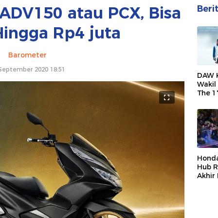
 ADV150 atau PCX, Bisa
Beri
ingga Rp4 juta
Barometer
September 2020 18:51
DAW 
Wakil
The 1
Honda
Ridin
2026
Hond
Hub 
Akhir
Muda
Berag
Seru