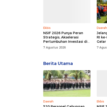
Ekbis
Daerah
NSIF 2026 Punya Peran
Jela
Strategis, Akselerasi
RI ke
Pertumbuhan Investasi di
Gelar
Sulut
Peral
7 Agustus 2026
7 Agus
Keand
Berita Utama
Daerah
Ekbis
520 Personel Gabungan
NSIF 