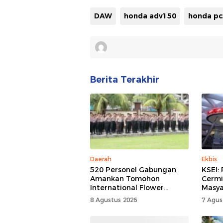
DAW
honda adv150
honda pc
Berita Terakhir
Daerah
Ekbis
520 Personel Gabungan
KSEI:
Amankan Tomohon
Cermi
International Flower
Masya
Festival
8 Agustus 2026
7 Agus