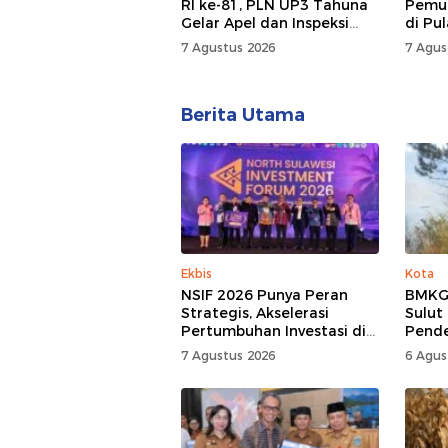
RI ke-81, PLN UP3 Tahuna
Pemul
Gelar Apel dan Inspeksi
di Pu
Peralatan, Pastikan
7 Agustus 2026
7 Agus
Keandalan Listrik
Berita Utama
Ekbis
Kota
NSIF 2026 Punya Peran
BMKG:
Strategis, Akselerasi
Sulut
Pertumbuhan Investasi di
Pend
Sulut
7 Agustus 2026
6 Agus