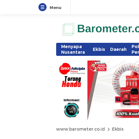
Menu
Menyapa
Pol
Ekbis
Daerah
Nusantara
Pe
www.barometer.co.id
Ekbis