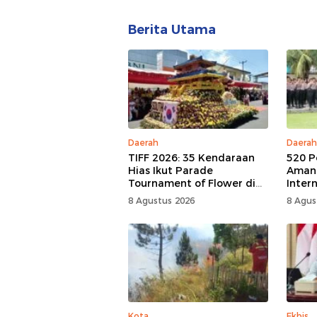
Berita Utama
Daerah
Daerah
TIFF 2026: 35 Kendaraan
520 P
Hias Ikut Parade
Aman
Tournament of Flower di
Inter
Tomohon
Festiv
8 Agustus 2026
8 Agus
Kota
Ekbis