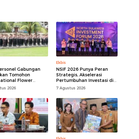
Ekbis
ersonel Gabungan
NSIF 2026 Punya Peran
kan Tomohon
Strategis, Akselerasi
national Flower
Pertumbuhan Investasi di
al
Sulut
tus 2026
7 Agustus 2026
Ekbis