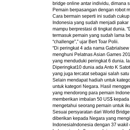
bridge online antar individu, dimana
Pemain berpasangan dengan robot m
Cara bermain seperti ini sudah cukup
Indonesia yang sudah menjadi pakar p
mampu berprestasi di tingkat dunia. 
termasuk pemain yang sudah lama b
“challenge”,” ujar Bert Toar Polii.
“Di peringkat 4 ada nama Gabrialsew 
menghuni Pelatnas Asian Games 201
yang menduduki peringkat 6 dunia. I
Diperingkat10 dunia ada Anto K Satoto
yang juga tercatat sebagai salah satu
Selain mendapat hadiah untuk katego
untuk kategori Negara. Hasil menggem
yang mendorong para pemain Indonesi
memberikan imbalan 50 US$ kepada p
mengetahui seorang pemain untuk ikut
Sesuai persyaratan dari World Bridg
diberikan kepada Negara yang mengir
IndonesiaIndonesia dengan 37 wakil di