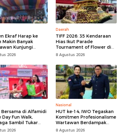
Daerah
 Ekraf Harap ke
TIFF 2026: 35 Kendaraan
 Makin Banyak
Hias Ikut Parade
awan Kunjungi
Tournament of Flower di
hon
Tomohon
tus 2026
8 Agustus 2026
Nasional
 Bersama di Alfamidi
HUT ke-14, IWO Tegaskan
y Day Fun Walk,
Komitmen Profesionalisme
aga Sambil Tukar
Wartawan Berdampak
ah Demi Jaga Bumi
Bagi Kebaikan Bangsa
tus 2026
8 Agustus 2026