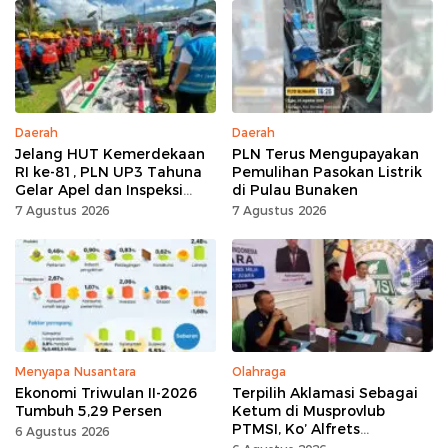
Daerah
Daerah
Jelang HUT Kemerdekaan
PLN Terus Mengupayakan
RI ke-81, PLN UP3 Tahuna
Pemulihan Pasokan Listrik
Gelar Apel dan Inspeksi
di Pulau Bunaken
Peralatan, Pastikan
7 Agustus 2026
7 Agustus 2026
Keandalan Listrik
Menyapa Nusantara
Olahraga
Ekonomi Triwulan II-2026
Terpilih Aklamasi Sebagai
Tumbuh 5,29 Persen
Ketum di Musprovlub
PTMSI, Ko’ Alfrets
6 Agustus 2026
Rumawas Siap Gairahkan