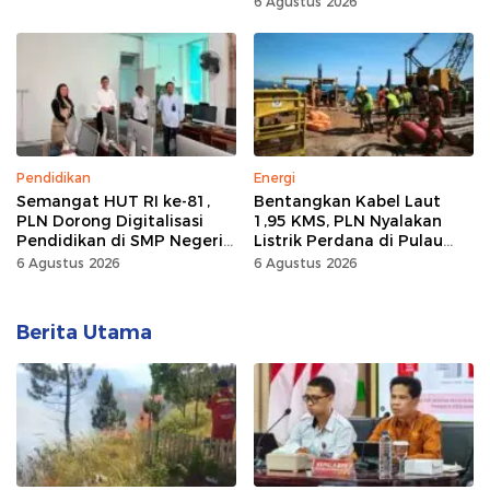
6 Agustus 2026
Kompetisi
Pendidikan
Energi
Semangat HUT RI ke-81,
Bentangkan Kabel Laut
PLN Dorong Digitalisasi
1,95 KMS, PLN Nyalakan
Pendidikan di SMP Negeri
Listrik Perdana di Pulau
1 Palu Lewat Program TJSL
Dudepo, Desa Berlistrik di
6 Agustus 2026
6 Agustus 2026
Gorontalo 100 Persen
Berita Utama