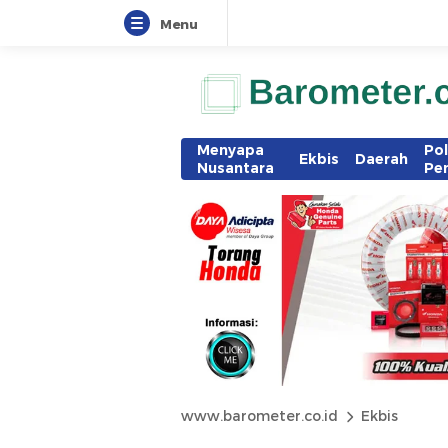
Menu
Menyapa
Pol
Ekbis
Daerah
Nusantara
Pe
www.barometer.co.id
Ekbis