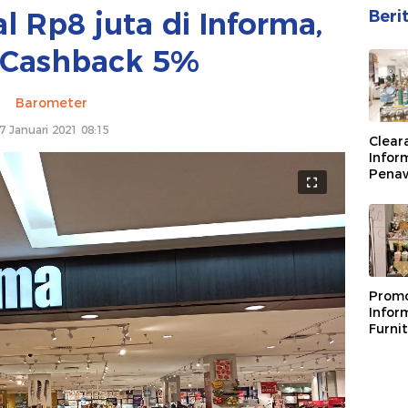
l Rp8 juta di Informa,
Beri
 Cashback 5%
Barometer
7 Januari 2021 08:15
Clear
Infor
Pena
Terh
Prom
Inform
Furni
Cashb
Perse
Lang