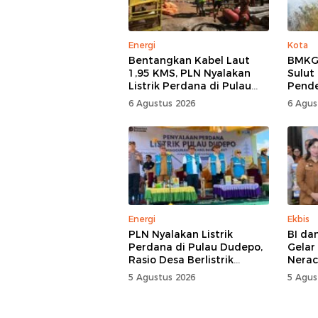
Energi
Kota
Bentangkan Kabel Laut
BMKG:
1,95 KMS, PLN Nyalakan
Sulut
Listrik Perdana di Pulau
Pend
Dudepo, Desa Berlistrik di
6 Agustus 2026
6 Agus
Gorontalo 100 Persen
Energi
Ekbis
PLN Nyalakan Listrik
BI da
Perdana di Pulau Dudepo,
Gelar
Rasio Desa Berlistrik
Nerac
Provinsi Gorontalo Capai
5 Agustus 2026
5 Agus
100 Persen