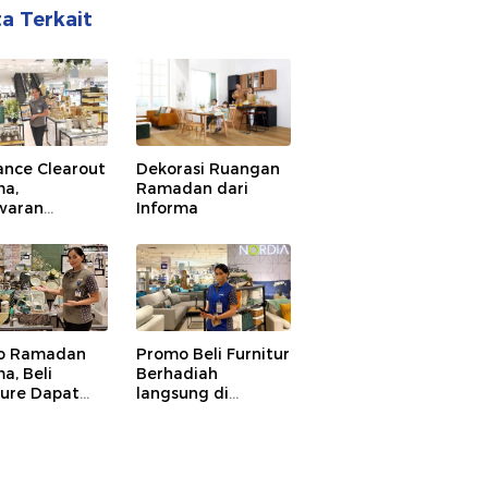
ta Terkait
ance Clearout
Dekorasi Ruangan
ma,
Ramadan dari
waran
Informa
emat
o Ramadan
Promo Beli Furnitur
a, Beli
Berhadiah
ture Dapat
langsung di
ak Hingga 12
Informa Mantos
n dan Hadiah
sung