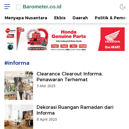
www.barometer.co.id
Berita Terkini di Sulawesi Utara
Menyapa Nusantara
Ekbis
Daerah
Politik & Pemer
#informa
Clearance Clearout Informa,
Penawaran Terhemat
3 Mei 2023
Dekorasi Ruangan Ramadan dari
Informa
8 April 2023