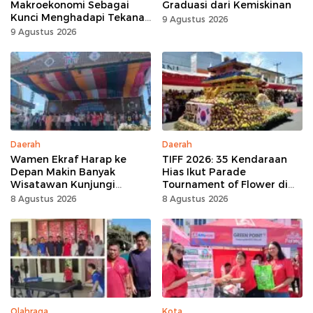
Makroekonomi Sebagai
Graduasi dari Kemiskinan
Kunci Menghadapi Tekanan
9 Agustus 2026
Daya Beli
9 Agustus 2026
Daerah
Daerah
Wamen Ekraf Harap ke
TIFF 2026: 35 Kendaraan
Depan Makin Banyak
Hias Ikut Parade
Wisatawan Kunjungi
Tournament of Flower di
Tomohon
Tomohon
8 Agustus 2026
8 Agustus 2026
Olahraga
Kota