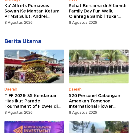
Ko’ Alfrets Rumawas
Sehat Bersama di Alfamidi
Sowan Ke Mantan Ketum
Family Day Fun Walk,
PTMSI Sulut, Andrei
Olahraga Sambil Tukar
Angouw
Sampah Demi Jaga Bumi
8 Agustus 2026
8 Agustus 2026
Berita Utama
Daerah
Daerah
TIFF 2026: 35 Kendaraan
520 Personel Gabungan
Hias Ikut Parade
Amankan Tomohon
Tournament of Flower di
International Flower
Tomohon
Festival
8 Agustus 2026
8 Agustus 2026