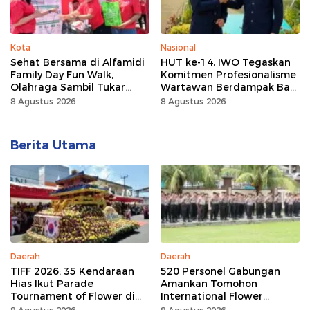
Kota
Nasional
Sehat Bersama di Alfamidi
HUT ke-14, IWO Tegaskan
Family Day Fun Walk,
Komitmen Profesionalisme
Olahraga Sambil Tukar
Wartawan Berdampak Bagi
Sampah Demi Jaga Bumi
Kebaikan Bangsa
8 Agustus 2026
8 Agustus 2026
Berita Utama
Daerah
Daerah
TIFF 2026: 35 Kendaraan
520 Personel Gabungan
Hias Ikut Parade
Amankan Tomohon
Tournament of Flower di
International Flower
Tomohon
Festival