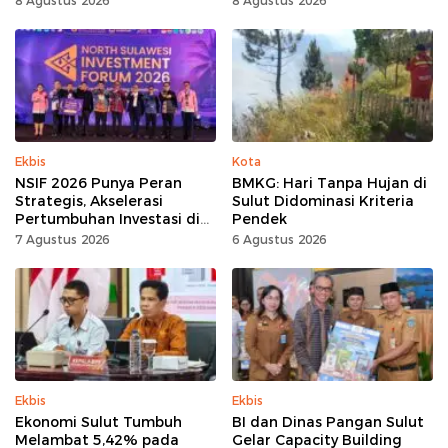
8 Agustus 2026
8 Agustus 2026
Ekbis
Kota
NSIF 2026 Punya Peran
BMKG: Hari Tanpa Hujan di
Strategis, Akselerasi
Sulut Didominasi Kriteria
Pertumbuhan Investasi di
Pendek
Sulut
7 Agustus 2026
6 Agustus 2026
Ekbis
Ekbis
Ekonomi Sulut Tumbuh
BI dan Dinas Pangan Sulut
Melambat 5,42% pada
Gelar Capacity Building