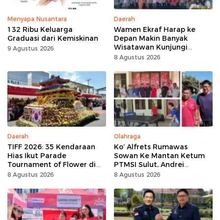
Menyapa Nusantara
Daerah
132 Ribu Keluarga
Wamen Ekraf Harap ke
Graduasi dari Kemiskinan
Depan Makin Banyak
Wisatawan Kunjungi
9 Agustus 2026
Tomohon
8 Agustus 2026
Daerah
Olahraga
TIFF 2026: 35 Kendaraan
Ko’ Alfrets Rumawas
Hias Ikut Parade
Sowan Ke Mantan Ketum
Tournament of Flower di
PTMSI Sulut, Andrei
Tomohon
Angouw
8 Agustus 2026
8 Agustus 2026