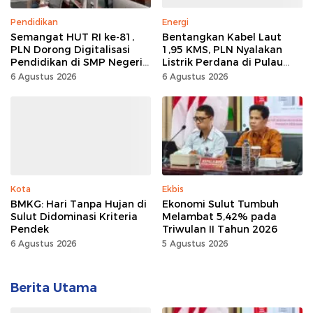
Pendidikan
Energi
Semangat HUT RI ke-81,
Bentangkan Kabel Laut
PLN Dorong Digitalisasi
1,95 KMS, PLN Nyalakan
Pendidikan di SMP Negeri
Listrik Perdana di Pulau
1 Palu Lewat Program TJSL
Dudepo, Desa Berlistrik di
6 Agustus 2026
6 Agustus 2026
Gorontalo 100 Persen
Kota
Ekbis
BMKG: Hari Tanpa Hujan di
Ekonomi Sulut Tumbuh
Sulut Didominasi Kriteria
Melambat 5,42% pada
Pendek
Triwulan II Tahun 2026
6 Agustus 2026
5 Agustus 2026
Berita Utama