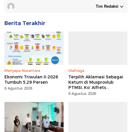
Tim Redaksi
Berita Terakhir
Menyapa Nusantara
Olahraga
Ekonomi Triwulan II-2026
Terpilih Aklamasi Sebagai
Tumbuh 5,29 Persen
Ketum di Musprovlub
PTMSI, Ko’ Alfrets
6 Agustus 2026
Rumawas Siap Gairahkan
6 Agustus 2026
Kompetisi