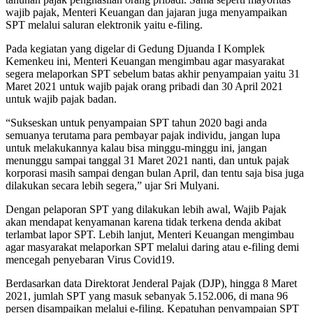
wajib pajak, Menteri Keuangan dan jajaran juga menyampaikan
SPT melalui saluran elektronik yaitu e-filing.
Pada kegiatan yang digelar di Gedung Djuanda I Komplek
Kemenkeu ini, Menteri Keuangan mengimbau agar masyarakat
segera melaporkan SPT sebelum batas akhir penyampaian yaitu 31
Maret 2021 untuk wajib pajak orang pribadi dan 30 April 2021
untuk wajib pajak badan.
“Sukseskan untuk penyampaian SPT tahun 2020 bagi anda
semuanya terutama para pembayar pajak individu, jangan lupa
untuk melakukannya kalau bisa minggu-minggu ini, jangan
menunggu sampai tanggal 31 Maret 2021 nanti, dan untuk pajak
korporasi masih sampai dengan bulan April, dan tentu saja bisa juga
dilakukan secara lebih segera,” ujar Sri Mulyani.
Dengan pelaporan SPT yang dilakukan lebih awal, Wajib Pajak
akan mendapat kenyamanan karena tidak terkena denda akibat
terlambat lapor SPT. Lebih lanjut, Menteri Keuangan mengimbau
agar masyarakat melaporkan SPT melalui daring atau e-filing demi
mencegah penyebaran Virus Covid19.
Berdasarkan data Direktorat Jenderal Pajak (DJP), hingga 8 Maret
2021, jumlah SPT yang masuk sebanyak 5.152.006, di mana 96
persen disampaikan melalui e-filing. Kepatuhan penyampaian SPT