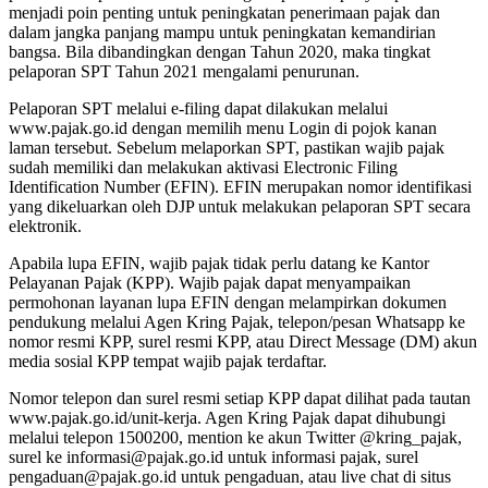
menjadi poin penting untuk peningkatan penerimaan pajak dan
dalam jangka panjang mampu untuk peningkatan kemandirian
bangsa. Bila dibandingkan dengan Tahun 2020, maka tingkat
pelaporan SPT Tahun 2021 mengalami penurunan.
Pelaporan SPT melalui e-filing dapat dilakukan melalui
www.pajak.go.id dengan memilih menu Login di pojok kanan
laman tersebut. Sebelum melaporkan SPT, pastikan wajib pajak
sudah memiliki dan melakukan aktivasi Electronic Filing
Identification Number (EFIN). EFIN merupakan nomor identifikasi
yang dikeluarkan oleh DJP untuk melakukan pelaporan SPT secara
elektronik.
Apabila lupa EFIN, wajib pajak tidak perlu datang ke Kantor
Pelayanan Pajak (KPP). Wajib pajak dapat menyampaikan
permohonan layanan lupa EFIN dengan melampirkan dokumen
pendukung melalui Agen Kring Pajak, telepon/pesan Whatsapp ke
nomor resmi KPP, surel resmi KPP, atau Direct Message (DM) akun
media sosial KPP tempat wajib pajak terdaftar.
Nomor telepon dan surel resmi setiap KPP dapat dilihat pada tautan
www.pajak.go.id/unit-kerja. Agen Kring Pajak dapat dihubungi
melalui telepon 1500200, mention ke akun Twitter @kring_pajak,
surel ke informasi@pajak.go.id untuk informasi pajak, surel
pengaduan@pajak.go.id untuk pengaduan, atau live chat di situs