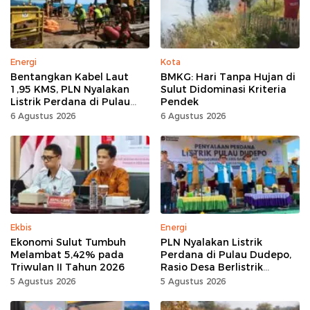
Energi
Kota
Bentangkan Kabel Laut
BMKG: Hari Tanpa Hujan di
1,95 KMS, PLN Nyalakan
Sulut Didominasi Kriteria
Listrik Perdana di Pulau
Pendek
Dudepo, Desa Berlistrik di
6 Agustus 2026
6 Agustus 2026
Gorontalo 100 Persen
Ekbis
Energi
Ekonomi Sulut Tumbuh
PLN Nyalakan Listrik
Melambat 5,42% pada
Perdana di Pulau Dudepo,
Triwulan II Tahun 2026
Rasio Desa Berlistrik
Provinsi Gorontalo Capai
5 Agustus 2026
5 Agustus 2026
100 Persen