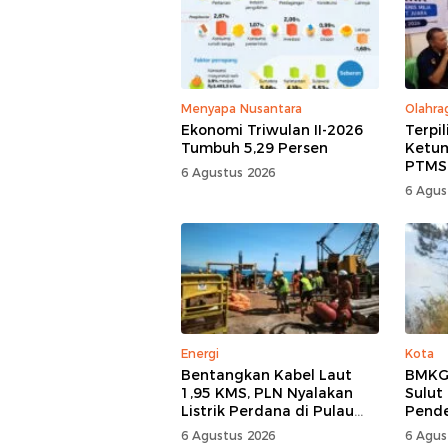
Menyapa Nusantara
Olahra
Ekonomi Triwulan II-2026
Terpi
Tumbuh 5,29 Persen
Ketum
PTMSI,
6 Agustus 2026
Rumaw
6 Agus
Kompe
Energi
Kota
Bentangkan Kabel Laut
BMKG:
1,95 KMS, PLN Nyalakan
Sulut
Listrik Perdana di Pulau
Pend
Dudepo, Desa Berlistrik di
6 Agustus 2026
6 Agus
Gorontalo 100 Persen