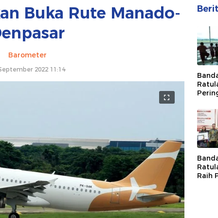
akan Buka Rute Manado-
Beri
enpasar
Barometer
September 2022 11:14
Band
Ratul
Perin
Nasio
denga
Kesel
Beri 
Perle
Sekol
Band
Ratul
Raih 
Kepa
Pemba
Daera
Bape