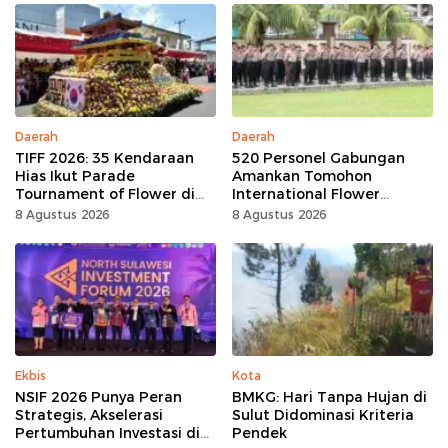
Daerah
Daerah
TIFF 2026: 35 Kendaraan
520 Personel Gabungan
Hias Ikut Parade
Amankan Tomohon
Tournament of Flower di
International Flower
Tomohon
Festival
8 Agustus 2026
8 Agustus 2026
Ekbis
Kota
NSIF 2026 Punya Peran
BMKG: Hari Tanpa Hujan di
Strategis, Akselerasi
Sulut Didominasi Kriteria
Pertumbuhan Investasi di
Pendek