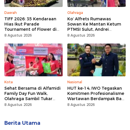
Daerah
Olahraga
TIFF 2026: 35 Kendaraan
Ko’ Alfrets Rumawas
Hias Ikut Parade
Sowan Ke Mantan Ketum
Tournament of Flower di
PTMSI Sulut, Andrei
Tomohon
Angouw
8 Agustus 2026
8 Agustus 2026
Kota
Nasional
Sehat Bersama di Alfamidi
HUT ke-14, IWO Tegaskan
Family Day Fun Walk,
Komitmen Profesionalisme
Olahraga Sambil Tukar
Wartawan Berdampak Bagi
Sampah Demi Jaga Bumi
Kebaikan Bangsa
8 Agustus 2026
8 Agustus 2026
Berita Utama