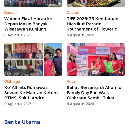
Daerah
Daerah
Wamen Ekraf Harap ke
TIFF 2026: 35 Kendaraan
Depan Makin Banyak
Hias Ikut Parade
Wisatawan Kunjungi
Tournament of Flower di
Tomohon
Tomohon
8 Agustus 2026
8 Agustus 2026
Olahraga
Kota
Ko’ Alfrets Rumawas
Sehat Bersama di Alfamidi
Sowan Ke Mantan Ketum
Family Day Fun Walk,
PTMSI Sulut, Andrei
Olahraga Sambil Tukar
Angouw
Sampah Demi Jaga Bumi
8 Agustus 2026
8 Agustus 2026
Berita Utama