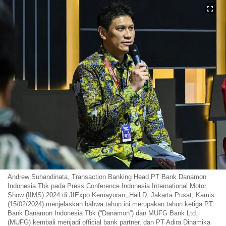
Andrew Suhandinata, Transaction Banking Head PT Bank Danamon
Indonesia Tbk pada Press Conference Indonesia International Motor
Show (IIMS) 2024 di JIExpo Kemayoran, Hall D, Jakarta Pusat, Kamis
(15/02/2024) menjelaskan bahwa tahun ini merupakan tahun ketiga PT
Bank Danamon Indonesia Tbk (“Danamon”) dan MUFG Bank Ltd.
(MUFG) kembali menjadi official bank partner, dan PT Adira Dinamika