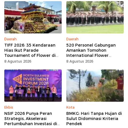
Daerah
Daerah
TIFF 2026: 35 Kendaraan
520 Personel Gabungan
Hias Ikut Parade
Amankan Tomohon
Tournament of Flower di
International Flower
Tomohon
Festival
8 Agustus 2026
8 Agustus 2026
Ekbis
Kota
NSIF 2026 Punya Peran
BMKG: Hari Tanpa Hujan di
Strategis, Akselerasi
Sulut Didominasi Kriteria
Pertumbuhan Investasi di
Pendek