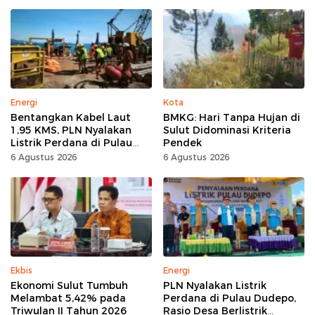
Energi
Kota
Bentangkan Kabel Laut
BMKG: Hari Tanpa Hujan di
1,95 KMS, PLN Nyalakan
Sulut Didominasi Kriteria
Listrik Perdana di Pulau
Pendek
Dudepo, Desa Berlistrik di
6 Agustus 2026
6 Agustus 2026
Gorontalo 100 Persen
Ekbis
Energi
Ekonomi Sulut Tumbuh
PLN Nyalakan Listrik
Melambat 5,42% pada
Perdana di Pulau Dudepo,
Triwulan II Tahun 2026
Rasio Desa Berlistrik