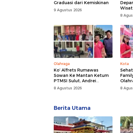
Graduasi dari Kemiskinan
Depan
Wisat
9 Agustus 2026
Tomo
8 Agus
Olahraga
Kota
Ko’ Alfrets Rumawas
Sehat
Sowan Ke Mantan Ketum
Famil
PTMSI Sulut, Andrei
Olahr
Angouw
Samp
8 Agustus 2026
8 Agus
Berita Utama