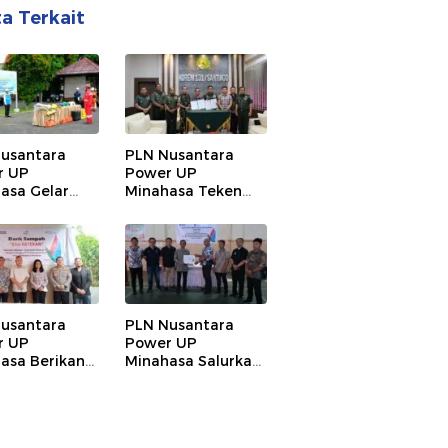
ta Terkait
usantara
PLN Nusantara
r UP
Power UP
asa Gelar
Minahasa Teken
Kesiapsiagaan
Kesepakatan
 K3 Nasional
Bersama dan PKT
Kolaborasi
Pelestarian
Sumber Daya Air di
DAS Tondano
usantara
PLN Nusantara
r UP
Power UP
asa Berikan
Minahasa Salurkan
an Bank
Bantuan TJSL/CSR
h di
lewat Program
lan dan
INTANA oleh
engan
BUMDes