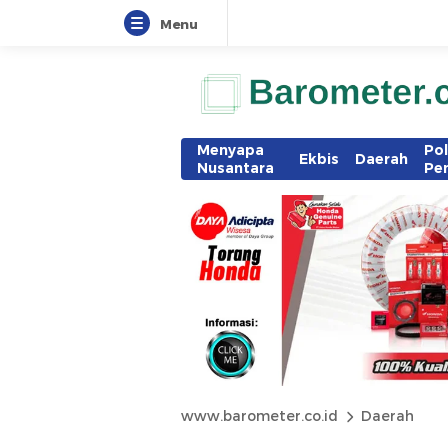
Menu
Menyapa
Pol
Ekbis
Daerah
Nusantara
Pe
www.barometer.co.id
Daerah