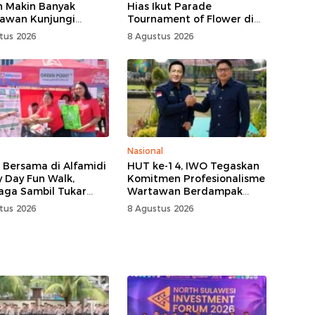
 Makin Banyak
Hias Ikut Parade
awan Kunjungi
Tournament of Flower di
hon
Tomohon
tus 2026
8 Agustus 2026
Nasional
 Bersama di Alfamidi
HUT ke-14, IWO Tegaskan
y Day Fun Walk,
Komitmen Profesionalisme
aga Sambil Tukar
Wartawan Berdampak
ah Demi Jaga Bumi
Bagi Kebaikan Bangsa
tus 2026
8 Agustus 2026