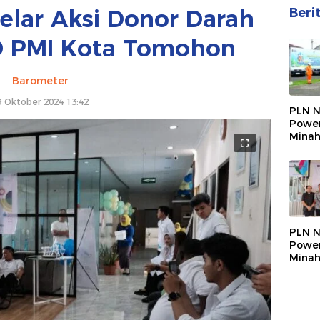
elar Aksi Donor Darah
Beri
 PMI Kota Tomohon
Barometer
9 Oktober 2024 13:42
PLN N
Powe
Minah
Apel 
Bulan
2026
PLN N
Powe
Minah
Bantu
Sampa
Wewe
Tand