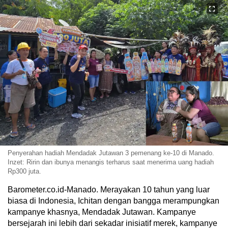
Penyerahan hadiah Mendadak Jutawan 3 pemenang ke-10 di Manado.
Inzet: Ririn dan ibunya menangis terharus saat menerima uang hadiah
Rp300 juta.
Barometer.co.id-Manado.
Merayakan 10 tahun yang luar
biasa di Indonesia, Ichitan dengan bangga merampungkan
kampanye khasnya, Mendadak Jutawan. Kampanye
bersejarah ini lebih dari sekadar inisiatif merek, kampanye