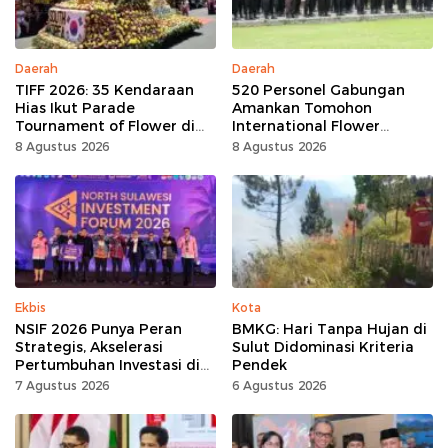
Daerah
Daerah
TIFF 2026: 35 Kendaraan
520 Personel Gabungan
Hias Ikut Parade
Amankan Tomohon
Tournament of Flower di
International Flower
Tomohon
Festival
8 Agustus 2026
8 Agustus 2026
Ekbis
Kota
NSIF 2026 Punya Peran
BMKG: Hari Tanpa Hujan di
Strategis, Akselerasi
Sulut Didominasi Kriteria
Pertumbuhan Investasi di
Pendek
Sulut
7 Agustus 2026
6 Agustus 2026