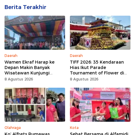
Berita Terakhir
Daerah
Daerah
Wamen Ekraf Harap ke
TIFF 2026: 35 Kendaraan
Depan Makin Banyak
Hias Ikut Parade
Wisatawan Kunjungi
Tournament of Flower di
Tomohon
Tomohon
8 Agustus 2026
8 Agustus 2026
Olahraga
Kota
Ko’ Alfrets Rumawas
Sehat Bersama di Alfamidi