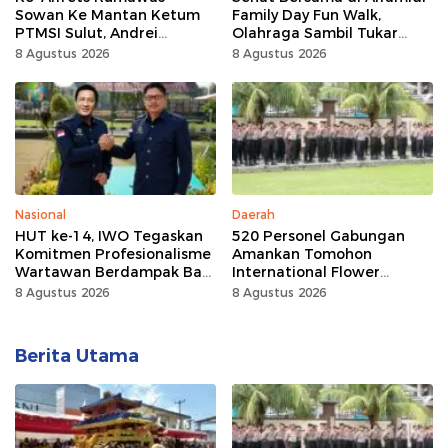
Sowan Ke Mantan Ketum
Family Day Fun Walk,
PTMSI Sulut, Andrei
Olahraga Sambil Tukar
Angouw
Sampah Demi Jaga Bumi
8 Agustus 2026
8 Agustus 2026
Nasional
Daerah
HUT ke-14, IWO Tegaskan
520 Personel Gabungan
Komitmen Profesionalisme
Amankan Tomohon
Wartawan Berdampak Bagi
International Flower
Kebaikan Bangsa
Festival
8 Agustus 2026
8 Agustus 2026
Berita Utama