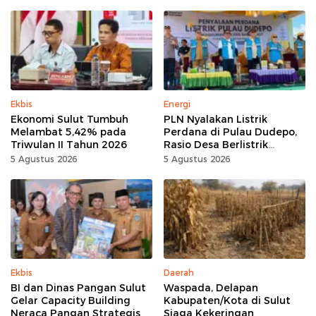
Gorontalo 100 Persen
Ekbis
Energi
Ekonomi Sulut Tumbuh
PLN Nyalakan Listrik
Melambat 5,42% pada
Perdana di Pulau Dudepo,
Triwulan II Tahun 2026
Rasio Desa Berlistrik
Provinsi Gorontalo Capai
5 Agustus 2026
5 Agustus 2026
100 Persen
Ekbis
Daerah
BI dan Dinas Pangan Sulut
Waspada, Delapan
Gelar Capacity Building
Kabupaten/Kota di Sulut
Neraca Pangan Strategis
Siaga Kekeringan