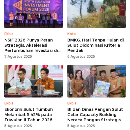
Ekbis
Kota
NSIF 2026 Punya Peran
BMKG: Hari Tanpa Hujan di
Strategis, Akselerasi
Sulut Didominasi Kriteria
Pertumbuhan Investasi di
Pendek
Sulut
7 Agustus 2026
6 Agustus 2026
Ekbis
Ekbis
Ekonomi Sulut Tumbuh
BI dan Dinas Pangan Sulut
Melambat 5,42% pada
Gelar Capacity Building
Triwulan II Tahun 2026
Neraca Pangan Strategis
5 Agustus 2026
5 Agustus 2026