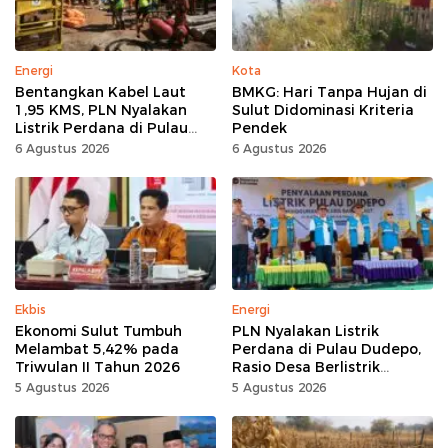
Energi
Kota
Bentangkan Kabel Laut
BMKG: Hari Tanpa Hujan di
1,95 KMS, PLN Nyalakan
Sulut Didominasi Kriteria
Listrik Perdana di Pulau
Pendek
Dudepo, Desa Berlistrik di
6 Agustus 2026
6 Agustus 2026
Gorontalo 100 Persen
Ekbis
Energi
Ekonomi Sulut Tumbuh
PLN Nyalakan Listrik
Melambat 5,42% pada
Perdana di Pulau Dudepo,
Triwulan II Tahun 2026
Rasio Desa Berlistrik
Provinsi Gorontalo Capai
5 Agustus 2026
5 Agustus 2026
100 Persen