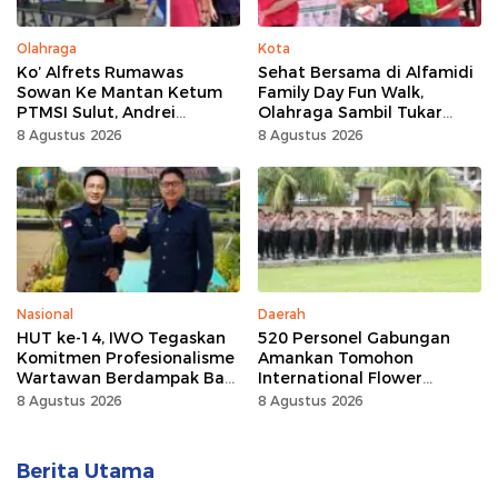
Olahraga
Kota
Ko’ Alfrets Rumawas
Sehat Bersama di Alfamidi
Sowan Ke Mantan Ketum
Family Day Fun Walk,
PTMSI Sulut, Andrei
Olahraga Sambil Tukar
Angouw
Sampah Demi Jaga Bumi
8 Agustus 2026
8 Agustus 2026
Nasional
Daerah
HUT ke-14, IWO Tegaskan
520 Personel Gabungan
Komitmen Profesionalisme
Amankan Tomohon
Wartawan Berdampak Bagi
International Flower
Kebaikan Bangsa
Festival
8 Agustus 2026
8 Agustus 2026
Berita Utama