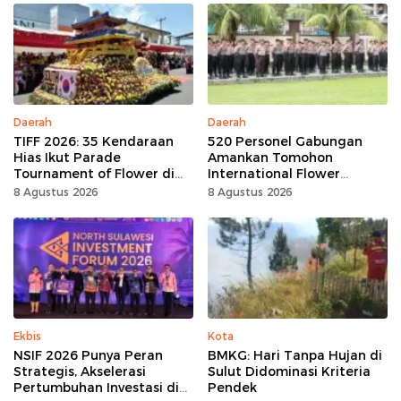
Daerah
Daerah
TIFF 2026: 35 Kendaraan
520 Personel Gabungan
Hias Ikut Parade
Amankan Tomohon
Tournament of Flower di
International Flower
Tomohon
Festival
8 Agustus 2026
8 Agustus 2026
Ekbis
Kota
NSIF 2026 Punya Peran
BMKG: Hari Tanpa Hujan di
Strategis, Akselerasi
Sulut Didominasi Kriteria
Pertumbuhan Investasi di
Pendek