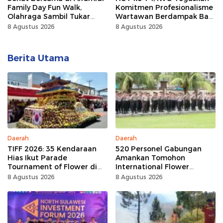
Family Day Fun Walk,
Komitmen Profesionalisme
Olahraga Sambil Tukar
Wartawan Berdampak Bagi
Sampah Demi Jaga Bumi
Kebaikan Bangsa
8 Agustus 2026
8 Agustus 2026
Berita Utama
Daerah
Daerah
TIFF 2026: 35 Kendaraan
520 Personel Gabungan
Hias Ikut Parade
Amankan Tomohon
Tournament of Flower di
International Flower
Tomohon
Festival
8 Agustus 2026
8 Agustus 2026