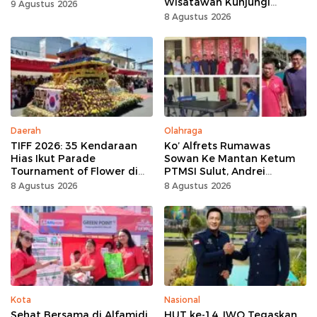
Wisatawan Kunjungi
9 Agustus 2026
Tomohon
8 Agustus 2026
Daerah
Olahraga
TIFF 2026: 35 Kendaraan
Ko’ Alfrets Rumawas
Hias Ikut Parade
Sowan Ke Mantan Ketum
Tournament of Flower di
PTMSI Sulut, Andrei
Tomohon
Angouw
8 Agustus 2026
8 Agustus 2026
Kota
Nasional
Sehat Bersama di Alfamidi
HUT ke-14, IWO Tegaskan