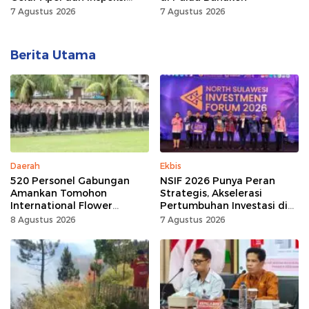
Peralatan, Pastikan
7 Agustus 2026
7 Agustus 2026
Keandalan Listrik
Berita Utama
Daerah
Ekbis
520 Personel Gabungan
NSIF 2026 Punya Peran
Amankan Tomohon
Strategis, Akselerasi
International Flower
Pertumbuhan Investasi di
Festival
Sulut
8 Agustus 2026
7 Agustus 2026