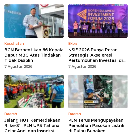
Kesehatan
Ekbis
BGN Berhentikan 66 Kepala
NSIF 2026 Punya Peran
Dapur MBG Atas Tindakan
Strategis, Akselerasi
Tidak Disiplin
Pertumbuhan Investasi di
Sulut
7 Agustus 2026
7 Agustus 2026
Daerah
Daerah
Jelang HUT Kemerdekaan
PLN Terus Mengupayakan
RI ke-81, PLN UP3 Tahuna
Pemulihan Pasokan Listrik
Gelar Apel dan Inspeksi
di Pulau Bunaken