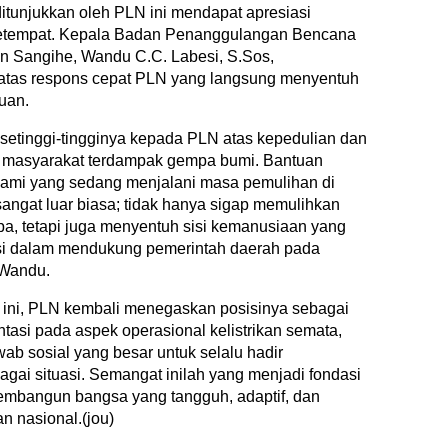
itunjukkan oleh PLN ini mendapat apresiasi
etempat. Kepala Badan Penanggulangan Bencana
 Sangihe, Wandu C.C. Labesi, S.Sos,
atas respons cepat PLN yang langsung menyentuh
uan.
setinggi-tingginya kepada PLN atas kepedulian dan
u masyarakat terdampak gempa bumi. Bantuan
ga kami yang sedang menjalani masa pemulihan di
angat luar biasa; tidak hanya sigap memulihkan
mpa, tetapi juga menyentuh sisi kemanusiaan yang
si dalam mendukung pemerintah daerah pada
Wandu.
 ini, PLN kembali menegaskan posisinya sebagai
tasi pada aspek operasional kelistrikan semata,
ab sosial yang besar untuk selalu hadir
ai situasi. Semangat inilah yang menjadi fondasi
membangun bangsa yang tangguh, adaptif, dan
n nasional.(jou)