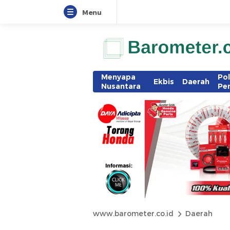
Menu
Menyapa
Pol
Ekbis
Daerah
Nusantara
Pe
www.barometer.co.id
Daerah