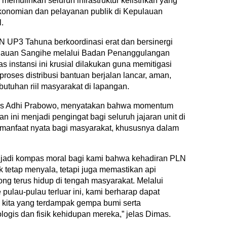
memulihkan seluruh infrastruktur kelistrikan yang
ekonomian dan pelayanan publik di Kepulauan
.
N UP3 Tahuna berkoordinasi erat dan bersinergi
lauan Sangihe melalui Badan Penanggulangan
 instansi ini krusial dilakukan guna memitigasi
oses distribusi bantuan berjalan lancar, aman,
butuhan riil masyarakat di lapangan.
s Adhi Prabowo, menyatakan bahwa momentum
an ini menjadi pengingat bagi seluruh jajaran unit di
manfaat nyata bagi masyarakat, khususnya dalam
jadi kompas moral bagi kami bahwa kehadiran PLN
k tetap menyala, tetapi juga memastikan api
ng terus hidup di tengah masyarakat. Melalui
ulau-pulau terluar ini, kami berharap dapat
kita yang terdampak gempa bumi serta
ogis dan fisik kehidupan mereka,” jelas Dimas.