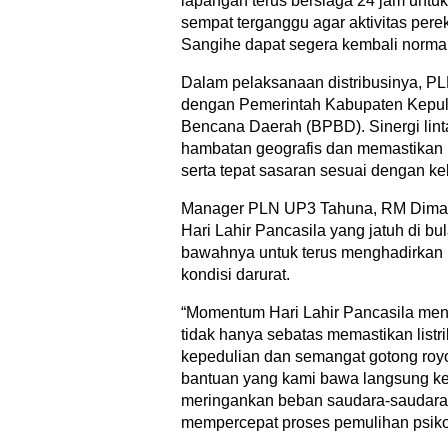
lapangan terus bersiaga 24 jam untuk 
sempat terganggu agar aktivitas per
Sangihe dapat segera kembali normal
Dalam pelaksanaan distribusinya, PL
dengan Pemerintah Kabupaten Kepu
Bencana Daerah (BPBD). Sinergi lintas
hambatan geografis dan memastikan pr
serta tepat sasaran sesuai dengan ke
Manager PLN UP3 Tahuna, RM Dima
Hari Lahir Pancasila yang jatuh di bul
bawahnya untuk terus menghadirkan 
kondisi darurat.
“Momentum Hari Lahir Pancasila men
tidak hanya sebatas memastikan listri
kepedulian dan semangat gotong royo
bantuan yang kami bawa langsung ke p
meringankan beban saudara-saudara 
mempercepat proses pemulihan psikol