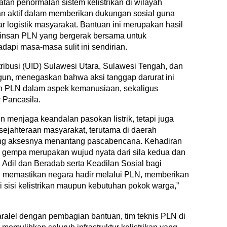
atan penormalan sistem kelistrikan di wilayah
n aktif dalam memberikan dukungan sosial guna
logistik masyarakat. Bantuan ini merupakan hasil
 insan PLN yang bergerak bersama untuk
api masa-masa sulit ini sendirian.
ribusi (UID) Sulawesi Utara, Sulawesi Tengah, dan
gun, menegaskan bahwa aksi tanggap darurat ini
h PLN dalam aspek kemanusiaan, sekaligus
r Pancasila.
 menjaga keandalan pasokan listrik, tetapi juga
ejahteraan masyarakat, terutama di daerah
yang aksesnya menantang pascabencana. Kehadiran
 gempa merupakan wujud nyata dari sila kedua dan
Adil dan Beradab serta Keadilan Sosial bagi
n memastikan negara hadir melalui PLN, memberikan
 sisi kelistrikan maupun kebutuhan pokok warga,”
lel dengan pembagian bantuan, tim teknis PLN di