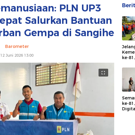
emanusiaan: PLN UP3
Beri
epat Salurkan Bantuan
orban Gempa di Sangihe
Barometer
Jelan
Kemer
12 Juni 2026 13:00
ke-81
Tahun
dan I
Peral
Keand
Sema
ke-81
Digita
Pendi
Neger
Lewa
TJSL