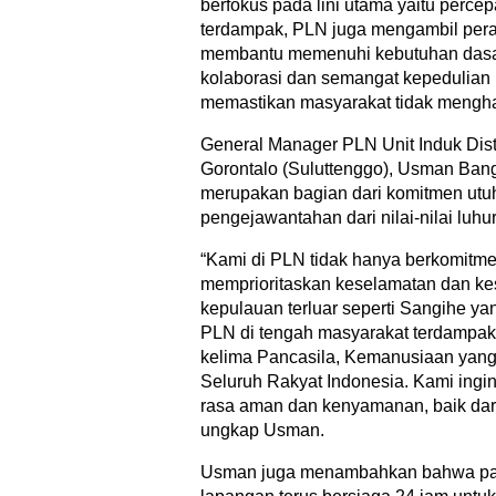
berfokus pada lini utama yaitu percep
terdampak, PLN juga mengambil pera
membantu memenuhi kebutuhan dasar 
kolaborasi dan semangat kepedulian
memastikan masyarakat tidak menghad
General Manager PLN Unit Induk Dist
Gorontalo (Suluttenggo), Usman Ban
merupakan bagian dari komitmen utu
pengejawantahan dari nilai-nilai luhu
“Kami di PLN tidak hanya berkomitmen
memprioritaskan keselamatan dan kes
kepulauan terluar seperti Sangihe 
PLN di tengah masyarakat terdampak
kelima Pancasila, Kemanusiaan yang 
Seluruh Rakyat Indonesia. Kami ingi
rasa aman dan kenyamanan, baik dari
ungkap Usman.
Usman juga menambahkan bahwa para