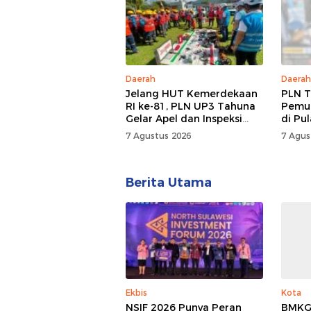
Daerah
Daerah
Jelang HUT Kemerdekaan
PLN T
RI ke-81, PLN UP3 Tahuna
Pemul
Gelar Apel dan Inspeksi
di Pu
Peralatan, Pastikan
7 Agustus 2026
7 Agus
Keandalan Listrik
Berita Utama
Ekbis
Kota
NSIF 2026 Punya Peran
BMKG: