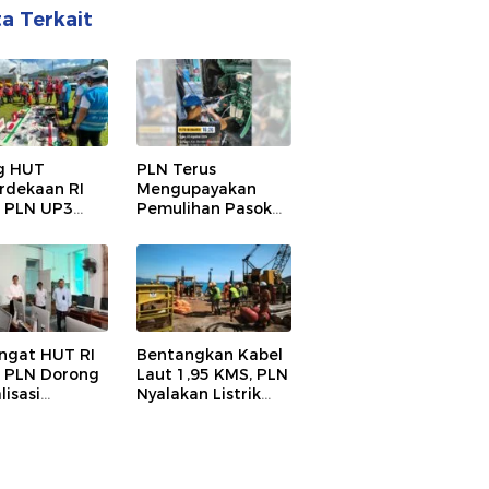
ta Terkait
g HUT
PLN Terus
dekaan RI
Mengupayakan
, PLN UP3
Pemulihan Pasokan
a Gelar Apel
Listrik di Pulau
nspeksi
Bunaken
atan, Pastikan
alan Listrik
ngat HUT RI
Bentangkan Kabel
, PLN Dorong
Laut 1,95 KMS, PLN
lisasi
Nyalakan Listrik
dikan di SMP
Perdana di Pulau
i 1 Palu
Dudepo, Desa
t Program
Berlistrik di
Gorontalo 100