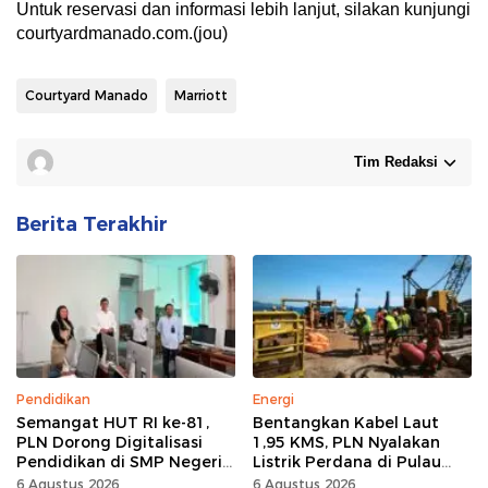
Untuk reservasi dan informasi lebih lanjut, silakan kunjungi
courtyardmanado.com.(jou)
Courtyard Manado
Marriott
Tim Redaksi
Berita Terakhir
Pendidikan
Energi
Semangat HUT RI ke-81,
Bentangkan Kabel Laut
PLN Dorong Digitalisasi
1,95 KMS, PLN Nyalakan
Pendidikan di SMP Negeri
Listrik Perdana di Pulau
1 Palu Lewat Program TJSL
Dudepo, Desa Berlistrik di
6 Agustus 2026
6 Agustus 2026