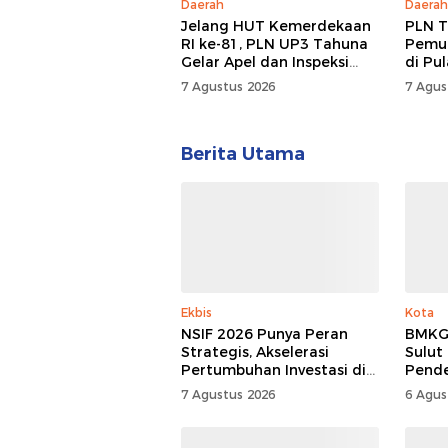
Daerah
Daerah
Jelang HUT Kemerdekaan
PLN T
RI ke-81, PLN UP3 Tahuna
Pemul
Gelar Apel dan Inspeksi
di Pu
Peralatan, Pastikan
7 Agustus 2026
7 Agus
Keandalan Listrik
Berita Utama
Ekbis
Kota
NSIF 2026 Punya Peran
BMKG:
Strategis, Akselerasi
Sulut
Pertumbuhan Investasi di
Pend
Sulut
7 Agustus 2026
6 Agus