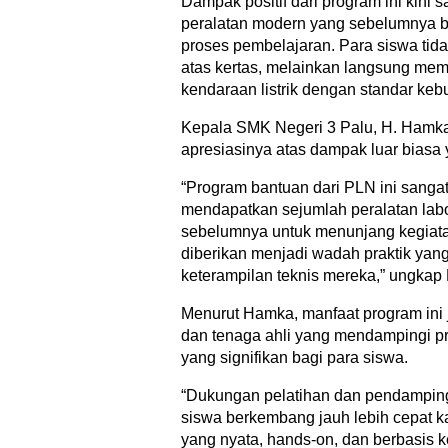
Dampak positif dari program ini kini 
peralatan modern yang sebelumnya bel
proses pembelajaran. Para siswa tidak
atas kertas, melainkan langsung me
kendaraan listrik dengan standar kebu
Kepala SMK Negeri 3 Palu, H. Hamka
apresiasinya atas dampak luar biasa
“Program bantuan dari PLN ini sanga
mendapatkan sejumlah peralatan labo
sebelumnya untuk menunjang kegiatan 
diberikan menjadi wadah praktik ya
keterampilan teknis mereka,” ungkap
Menurut Hamka, manfaat program ini j
dan tenaga ahli yang mendampingi p
yang signifikan bagi para siswa.
“Dukungan pelatihan dan pendampi
siswa berkembang jauh lebih cepat 
yang nyata, hands-on, dan berbasis keb