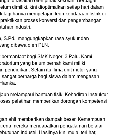
sangat dirasakan oleh pihak sekolah. Berbagai
um dimiliki, kini dioptimalkan setiap hari dalam
 lagi hanya mempelajari teori kendaraan listrik di
mpraktikkan proses konversi dan pengembangan
tuhan industri.
, S.Pd., mengungkapkan rasa syukur dan
 yang dibawa oleh PLN.
t bermanfaat bagi SMK Negeri 3 Palu. Kami
ratorium yang belum pernah kami miliki
pendidikan. Selain itu, lima unit motor yang
ng sangat berharga bagi siswa dalam mengasah
 Hamka.
auh melampaui bantuan fisik. Kehadiran instruktur
roses pelatihan memberikan dorongan kompetensi
ngan ahli memberikan dampak besar. Kemampuan
karena mereka mendapatkan pengalaman belajar
utuhan industri. Hasilnya kini mulai terlihat;