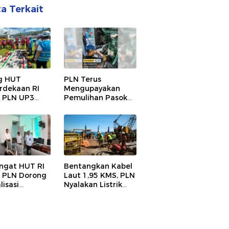
ta Terkait
g HUT
PLN Terus
dekaan RI
Mengupayakan
, PLN UP3
Pemulihan Pasokan
a Gelar Apel
Listrik di Pulau
nspeksi
Bunaken
atan, Pastikan
alan Listrik
ngat HUT RI
Bentangkan Kabel
, PLN Dorong
Laut 1,95 KMS, PLN
lisasi
Nyalakan Listrik
dikan di SMP
Perdana di Pulau
i 1 Palu
Dudepo, Desa
t Program
Berlistrik di
Gorontalo 100