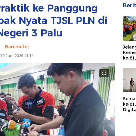
Praktik ke Panggung
Beri
pak Nyata TJSL PLN di
egeri 3 Palu
Barometer
Jelan
Kemer
19 Juni 2026 21:14
ke-81
Tahun
dan I
Peral
Keand
Sema
ke-81
Digita
Pendi
Neger
Lewa
TJSL