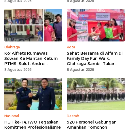
8 Agustus 2026
8 Agustus 2026
Olahraga
Kota
Ko’ Alfrets Rumawas
Sehat Bersama di Alfamidi
Sowan Ke Mantan Ketum
Family Day Fun Walk,
PTMSI Sulut, Andrei
Olahraga Sambil Tukar
Angouw
Sampah Demi Jaga Bumi
8 Agustus 2026
8 Agustus 2026
Nasional
Daerah
HUT ke-14, IWO Tegaskan
520 Personel Gabungan
Komitmen Profesionalisme
Amankan Tomohon