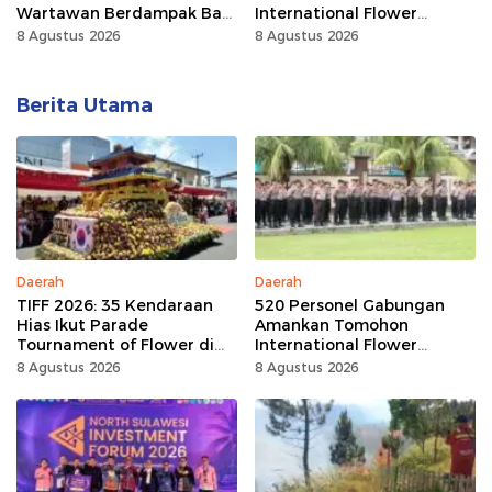
Wartawan Berdampak Bagi
International Flower
Kebaikan Bangsa
Festival
8 Agustus 2026
8 Agustus 2026
Berita Utama
Daerah
Daerah
TIFF 2026: 35 Kendaraan
520 Personel Gabungan
Hias Ikut Parade
Amankan Tomohon
Tournament of Flower di
International Flower
Tomohon
Festival
8 Agustus 2026
8 Agustus 2026