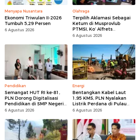
Menyapa Nusantara
Olahraga
Ekonomi Triwulan II-2026
Terpilih Aklamasi Sebagai
Tumbuh 5,29 Persen
Ketum di Musprovlub
PTMSI, Ko’ Alfrets
6 Agustus 2026
Rumawas Siap Gairahkan
6 Agustus 2026
Kompetisi
Pendidikan
Energi
Semangat HUT RI ke-81,
Bentangkan Kabel Laut
PLN Dorong Digitalisasi
1,95 KMS, PLN Nyalakan
Pendidikan di SMP Negeri
Listrik Perdana di Pulau
1 Palu Lewat Program TJSL
Dudepo, Desa Berlistrik di
6 Agustus 2026
6 Agustus 2026
Gorontalo 100 Persen