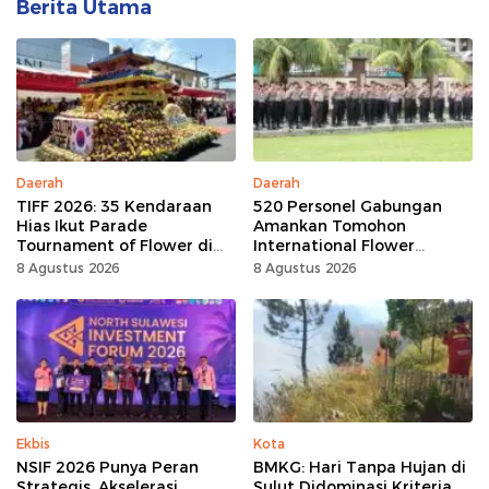
Berita Utama
Daerah
Daerah
TIFF 2026: 35 Kendaraan
520 Personel Gabungan
Hias Ikut Parade
Amankan Tomohon
Tournament of Flower di
International Flower
Tomohon
Festival
8 Agustus 2026
8 Agustus 2026
Ekbis
Kota
NSIF 2026 Punya Peran
BMKG: Hari Tanpa Hujan di
Strategis, Akselerasi
Sulut Didominasi Kriteria