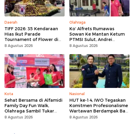
Daerah
Olahraga
TIFF 2026: 35 Kendaraan
Ko’ Alfrets Rumawas
Hias Ikut Parade
Sowan Ke Mantan Ketum
Tournament of Flower di
PTMSI Sulut, Andrei
Tomohon
Angouw
8 Agustus 2026
8 Agustus 2026
Kota
Nasional
Sehat Bersama di Alfamidi
HUT ke-14, IWO Tegaskan
Family Day Fun Walk,
Komitmen Profesionalisme
Olahraga Sambil Tukar
Wartawan Berdampak Bagi
Sampah Demi Jaga Bumi
Kebaikan Bangsa
8 Agustus 2026
8 Agustus 2026