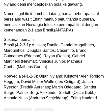
Nyland demi menceploskan bola ke gawang.
Namun, gol itu terlambat datang, hanya beberapa saat
berselang wasit Elfath meniup peluit tanda bubaran,
memastikan Norwegia lolos ke perempat final dengan
kemenangan 2-1 atas Brasil.(ANTARA)
Susunan pemain
Brasil (4-2-3-1): Alisson; Danilo, Gabriel Magalhaes,
Marquinhos, Douglas Santos; Casemiro, Bruno
Guimaraes (Ederson); Rayan (Danilo), Gabriel
Martinelli (Neymar), Vinicius Junior; Matheus
Cunha (Matheus Cunha)
Norwegia (4-1-2-3): Orjan Nyland; Kristoffer Ajer, Torbjorn
Heggem, David Moller Wolfe (Leo Ostigard), Julian
Ryerson (Fredrik Aursnes); Martin Odegaard, Sander
Berge, Patrick Berg; Alexander Sorloth (Oscar Bobb),
Antonio Nusa (Andreas Schjelderup), Erling Haaland