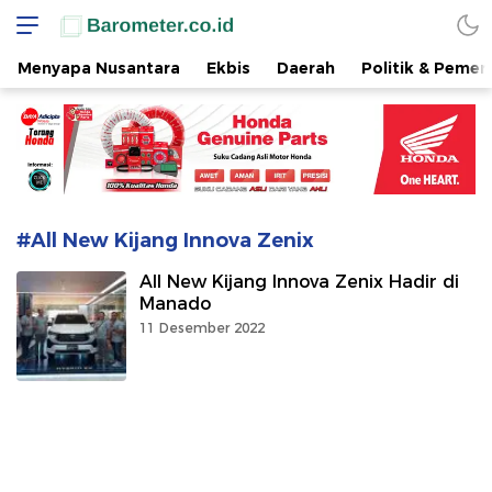
www.barometer.co.id
Berita Terkini di Sulawesi Utara
Menyapa Nusantara
Ekbis
Daerah
Politik & Pemer
#All New Kijang Innova Zenix
All New Kijang Innova Zenix Hadir di
Manado
11 Desember 2022