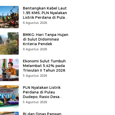
Bentangkan Kabel Laut
1,95 KMS, PLN Nyalakan
Listrik Perdana di Pulau
Dudepo, Desa Berlistrik
6 Agustus 2026
di Gorontalo 100 Persen
BMKG: Hari Tanpa Hujan
di Sulut Didominasi
Kriteria Pendek
6 Agustus 2026
Ekonomi Sulut Tumbuh
Melambat 5,42% pada
Triwulan II Tahun 2026
5 Agustus 2026
PLN Nyalakan Listrik
Perdana di Pulau
Dudepo, Rasio Desa
Berlistrik Provinsi
5 Agustus 2026
Gorontalo Capai 100
Persen
BI dan Dinas Pangan