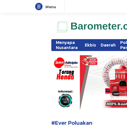
Menu
www.barometer.co.id
Berita Terkini di Sulawesi Utara
Menyapa
Pol
Ekbis
Daerah
Nusantara
Pe
#Ever Poluakan