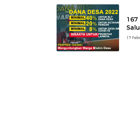
167 
Sal
17 Febr