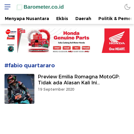
www.barometer.co.id
Berita Terkini di Sulawesi Utara
Menyapa Nusantara
Ekbis
Daerah
Politik & Pemer
#fabio quartararo
Preview Emilia Romagna MotoGP:
Tidak ada Alasan Kali Ini…
19 September 2020