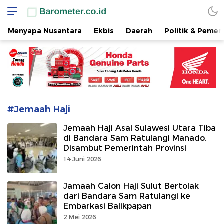
www.barometer.co.id
Berita Terkini di Sulawesi Utara
Menyapa Nusantara
Ekbis
Daerah
Politik & Pemer
#Jemaah Haji
Jemaah Haji Asal Sulawesi Utara Tiba
di Bandara Sam Ratulangi Manado,
Disambut Pemerintah Provinsi
14 Juni 2026
Jamaah Calon Haji Sulut Bertolak
dari Bandara Sam Ratulangi ke
Embarkasi Balikpapan
2 Mei 2026