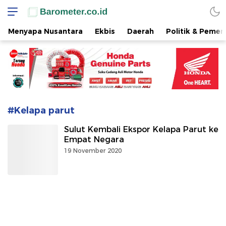
www.barometer.co.id
Berita Terkini di Sulawesi Utara
Menyapa Nusantara
Ekbis
Daerah
Politik & Pemer
#Kelapa parut
Sulut Kembali Ekspor Kelapa Parut ke
Empat Negara
19 November 2020