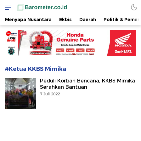
www.barometer.co.id
Berita Terkini di Sulawesi Utara
Menyapa Nusantara
Ekbis
Daerah
Politik & Pemer
#Ketua KKBS Mimika
Peduli Korban Bencana, KKBS Mimika
Serahkan Bantuan
7 Juli 2022