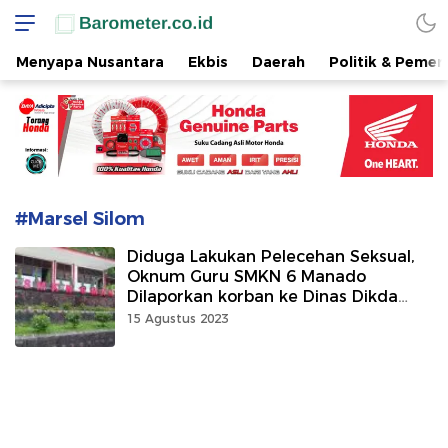
www.barometer.co.id
Berita Terkini di Sulawesi Utara
Menyapa Nusantara
Ekbis
Daerah
Politik & Pemer
#Marsel Silom
Diduga Lakukan Pelecehan Seksual,
Oknum Guru SMKN 6 Manado
Dilaporkan korban ke Dinas Dikda
Sulut
15 Agustus 2023