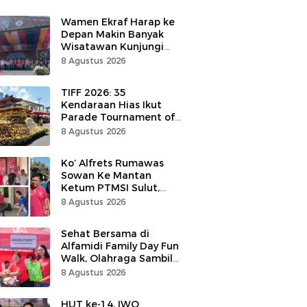
Wamen Ekraf Harap ke
Depan Makin Banyak
Wisatawan Kunjungi
Tomohon
8 Agustus 2026
TIFF 2026: 35
Kendaraan Hias Ikut
Parade Tournament of
Flower di Tomohon
8 Agustus 2026
Ko’ Alfrets Rumawas
Sowan Ke Mantan
Ketum PTMSI Sulut,
Andrei Angouw
8 Agustus 2026
Sehat Bersama di
Alfamidi Family Day Fun
Walk, Olahraga Sambil
Tukar Sampah Demi
8 Agustus 2026
Jaga Bumi
HUT ke-14, IWO