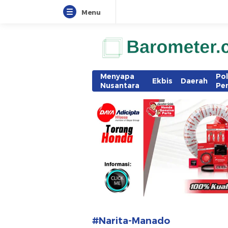
Menu
www.barometer.co.id
Berita Terkini di Sulawesi Utara
Menyapa
Pol
Ekbis
Daerah
Nusantara
Pe
#Narita-Manado