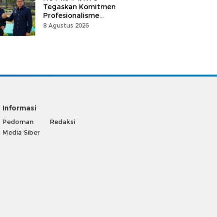
Tegaskan Komitmen
Profesionalisme
Wartawan Berdampak
8 Agustus 2026
Bagi Kebaikan Bangsa
Informasi
Pedoman
Redaksi
Media Siber