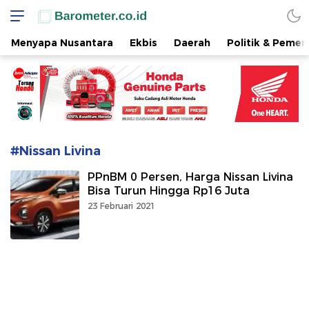
www.barometer.co.id
Berita Terkini di Sulawesi Utara
Menyapa Nusantara
Ekbis
Daerah
Politik & Pemer
#Nissan Livina
PPnBM 0 Persen, Harga Nissan Livina
Bisa Turun Hingga Rp16 Juta
23 Februari 2021