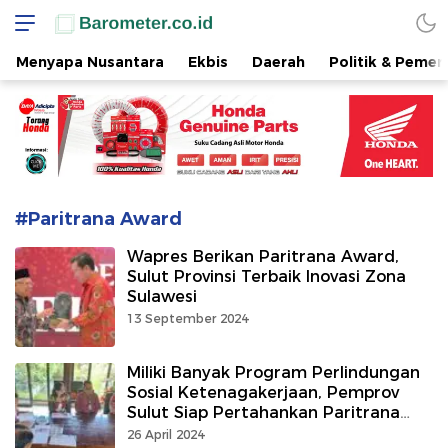
www.barometer.co.id
Berita Terkini di Sulawesi Utara
Menyapa Nusantara
Ekbis
Daerah
Politik & Pemer
#Paritrana Award
Wapres Berikan Paritrana Award,
Sulut Provinsi Terbaik Inovasi Zona
Sulawesi
13 September 2024
Miliki Banyak Program Perlindungan
Sosial Ketenagakerjaan, Pemprov
Sulut Siap Pertahankan Paritrana
Award
26 April 2024