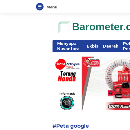
Menu
www.barometer.co.id
Berita Terkini di Sulawesi Utara
Menyapa
Pol
Ekbis
Daerah
Nusantara
Pe
#Peta google