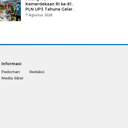
Kemerdekaan RI ke-81,
PLN UP3 Tahuna Gelar
Apel dan Inspeksi
7 Agustus 2026
Peralatan, Pastikan
Keandalan Listrik
Informasi
Pedoman
Redaksi
Media Siber