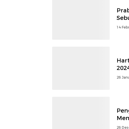
Pra
Seb
14 Febr
Har
202
26 Jan
Pen
Mem
26 Des