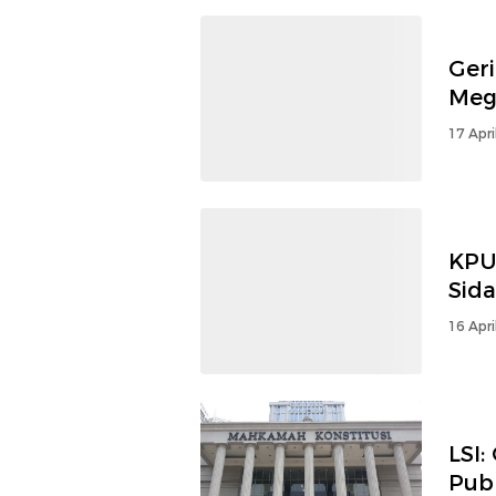
Geri
Meg
17 Apri
KPU
Sid
16 Apri
LSI
Publ