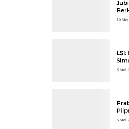
Jub
Ber
10 Mei
LSI
Simu
3 Mei 
Pra
Pilp
3 Mei 