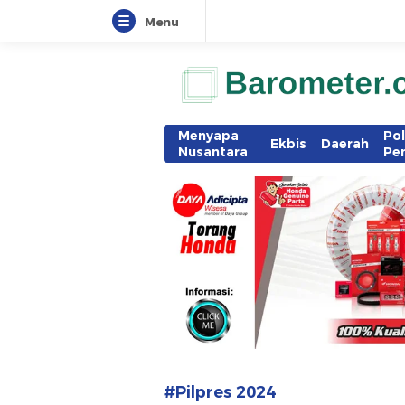
Menu
www.barometer.co.id
Berita Terkini di Sulawesi Utara
Menyapa
Pol
Ekbis
Daerah
Nusantara
Pe
#Pilpres 2024