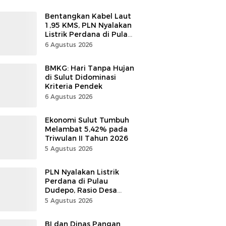
Bentangkan Kabel Laut
1,95 KMS, PLN Nyalakan
Listrik Perdana di Pulau
Dudepo, Desa Berlistrik
6 Agustus 2026
di Gorontalo 100 Persen
BMKG: Hari Tanpa Hujan
di Sulut Didominasi
Kriteria Pendek
6 Agustus 2026
Ekonomi Sulut Tumbuh
Melambat 5,42% pada
Triwulan II Tahun 2026
5 Agustus 2026
PLN Nyalakan Listrik
Perdana di Pulau
Dudepo, Rasio Desa
Berlistrik Provinsi
5 Agustus 2026
Gorontalo Capai 100
Persen
BI dan Dinas Pangan