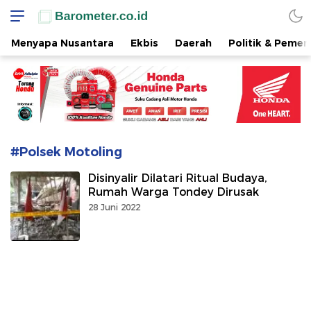
www.barometer.co.id
Berita Terkini di Sulawesi Utara
Menyapa Nusantara
Ekbis
Daerah
Politik & Pemer
#Polsek Motoling
Disinyalir Dilatari Ritual Budaya,
Rumah Warga Tondey Dirusak
28 Juni 2022