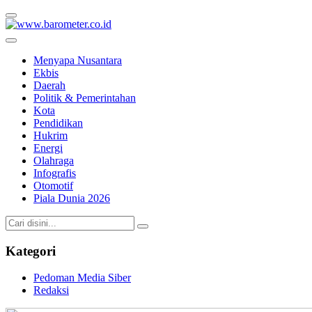
www.barometer.co.id
Berita Terkini di Sulawesi Utara
Menyapa Nusantara
Ekbis
Daerah
Politik & Pemerintahan
Kota
Pendidikan
Hukrim
Energi
Olahraga
Infografis
Otomotif
Piala Dunia 2026
Kategori
Pedoman Media Siber
Redaksi