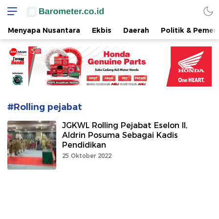
www.barometer.co.id
Berita Terkini di Sulawesi Utara
Menyapa Nusantara
Ekbis
Daerah
Politik & Pemer
#Rolling pejabat
JGKWL Rolling Pejabat Eselon II,
Aldrin Posuma Sebagai Kadis
Pendidikan
25 Oktober 2022